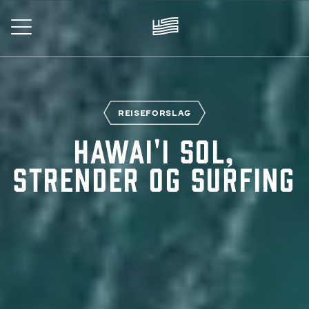
Skip
to
main
content
EISE
REISEFORSLAG
Hawai'i Sol,
strender og surfing