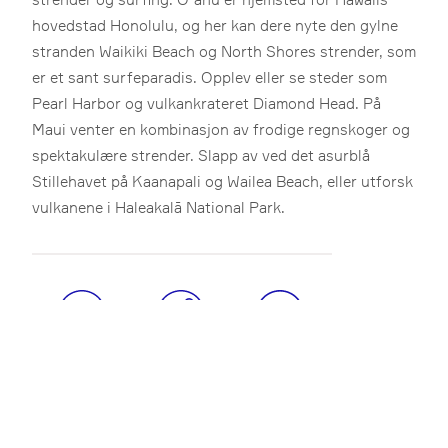
strender og surfing. Oʻahu er hjemsted for Hawaiis
hovedstad Honolulu, og her kan dere nyte den gylne
stranden Waikiki Beach og North Shores strender, som
er et sant surfeparadis. Opplev eller se steder som
Pearl Harbor og vulkankrateret Diamond Head. På
Maui venter en kombinasjon av frodige regnskoger og
spektakulære strender. Slapp av ved det asurblå
Stillehavet på Kaanapali og Wailea Beach, eller utforsk
vulkanene i Haleakalā National Park.
Aktiv ferie
Badeferie
Kultur