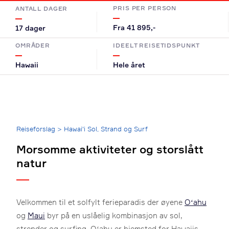
PRIS PER PERSON
ANTALL DAGER
Fra 41 895,-
17 dager
OMRÅDER
IDEELT REISETIDSPUNKT
Hawaii
Hele året
Breadcrumb
Reiseforslag
>
Hawai'i Sol, Strand og Surf
Morsomme aktiviteter og storslått
natur
Velkommen til et solfylt ferieparadis der øyene
Oʻahu
og
Maui
byr på en uslåelig kombinasjon av sol,