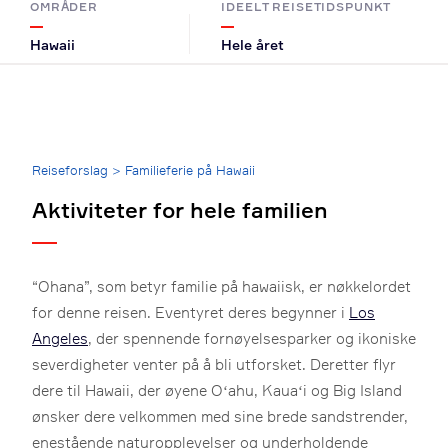
OMRÅDER
IDEELT REISETIDSPUNKT
Hawaii
Hele året
Breadcrumb
Reiseforslag
>
Familieferie på Hawaii
Aktiviteter for hele familien
“Ohana”, som betyr familie på hawaiisk, er nøkkelordet
for denne reisen. Eventyret deres begynner i
Los
Angeles
, der spennende fornøyelsesparker og ikoniske
severdigheter venter på å bli utforsket. Deretter flyr
dere til Hawaii, der øyene Oʻahu, Kauaʻi og Big Island
ønsker dere velkommen med sine brede sandstrender,
enestående naturopplevelser og underholdende