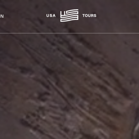
ON
Lande & områder
USA
KARIBIA
Vestkysten
Bahamas
Østkysten
Dominikanske Rep
Sørstatene
Jomfruøyerne
Midtvesten
ABC-øyene
New England
CANADA
MEXICO
Vestlige Canada
Cancún
Østlige Canada
Playa del Carmen