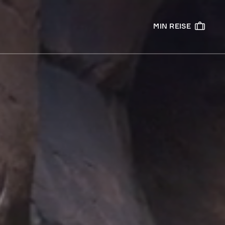
MIN REISE
Nasjonalparker
Banff
Bryce Canyon
Denali
.
Death Valley
Everglades
Grand Canyon
Jasper
Niagara Falls
Yellowstone
Yosemite