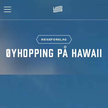
Skip
to
main
content
EISE
REISEFORSLAG
Øyhopping på Hawaii