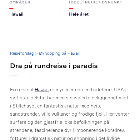
OMRÅDER
IDEELT REISETIDSPUNKT
Hawaii
Hele året
Breadcrumb
Reiseforslag
>
Øyhopping på Hawaii
Dra på rundreise i paradis
En reise til
Hawaii
er mye mer enn en badeferie. USAs
sørligste delstat har med sin isolerte beliggenhet midt
i Stillehavet en fantastisk natur med hvite
sandstrender, ville vulkaner og frodige fjell. Her venter
surfere og den gjestfrie lokalbefolkningen på
strendene, fascinerende dyr i imponerende korallrev,
fotturer i dramatisk natur og shopping i det livlige