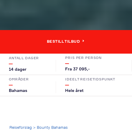
BESTILL TILBUD
PRIS PER PERSON
ANTALL DAGER
Fra 37 095,-
14 dager
OMRÅDER
IDEELT REISETIDSPUNKT
Bahamas
Hele året
Breadcrumb
Reiseforslag
>
Bounty Bahamas