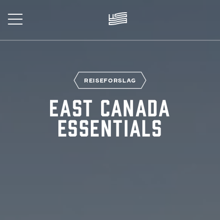
Skip
to
main
content
EISE
REISEFORSLAG
East Canada
Essentials