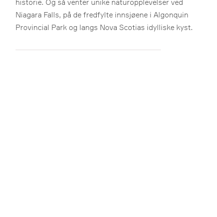
historie. Og så venter unike naturopplevelser ved
Niagara Falls, på de fredfylte innsjøene i Algonquin
Provincial Park og langs Nova Scotias idylliske kyst.
Bilferie
Dyreliv
Kultur
Natur
Shopping
Storby